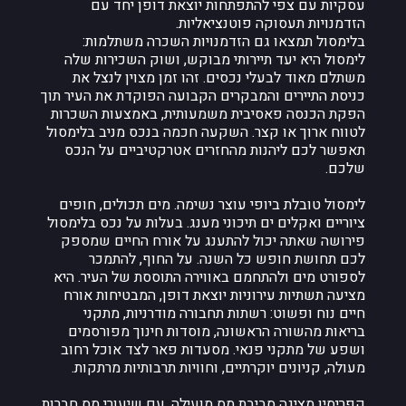
עסקיות עם צפי להתפתחות יוצאת דופן יחד עם
הזדמנויות תעסוקה פוטנציאליות.
בלימסול תמצאו גם הזדמנויות השכרה משתלמות:
לימסול היא יעד תיירותי מבוקש, ושוק השכירות שלה
משתלם מאוד לבעלי נכסים. זהו זמן מצוין לנצל את
כניסת התיירים והמבקרים הקבועה הפוקדת את העיר תוך
הפקת הכנסה פאסיבית משמעותית, באמצעות השכרות
לטווח ארוך או קצר. השקעה חכמה בנכס מניב בלימסול
תאפשר לכם ליהנות מהחזרים אטרקטיביים על הנכס
שלכם.
לימסול טובלת ביופי עוצר נשימה. מים תכולים, חופים
ציוריים ואקלים ים תיכוני מענג. בעלות על נכס בלימסול
פירושה שאתה יכול להתענג על אורח החיים שמספק
לכם תחושת חופש כל השנה. על החוף, להתמכר
לספורט מים ולהתחמם באווירה התוססת של העיר. היא
מציעה תשתיות עירוניות יוצאת דופן, המבטיחות אורח
חיים נוח ופשוט: רשתות תחבורה מודרניות, מתקני
בריאות מהשורה הראשונה, מוסדות חינוך מפורסמים
ושפע של מתקני פנאי. מסעדות פאר לצד אוכל רחוב
מעולה, קניונים יוקרתיים, וחוויות תרבותיות מרתקות.
קפריסין מציגה סביבת מס מועילה, עם שיעורי מס חברות