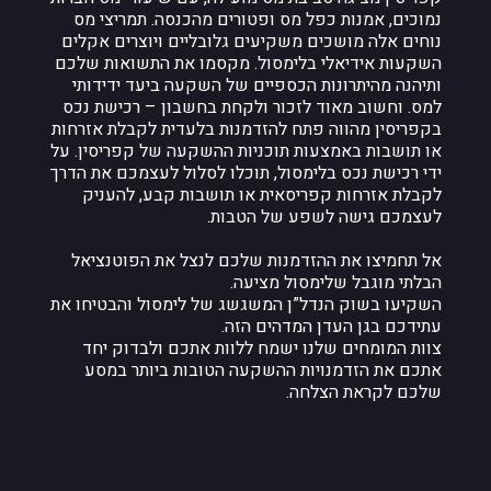
נמוכים, אמנות כפל מס ופטורים מהכנסה. תמריצי מס
נוחים אלה מושכים משקיעים גלובליים ויוצרים אקלים
השקעות אידיאלי בלימסול. מקסמו את התשואות שלכם
ותיהנה מהיתרונות הכספיים של השקעה ביעד ידידותי
למס. וחשוב מאוד לזכור ולקחת בחשבון – רכישת נכס
בקפריסין מהווה פתח להזדמנות בלעדית לקבלת אזרחות
או תושבות באמצעות תוכניות ההשקעה של קפריסין. על
ידי רכישת נכס בלימסול, תוכלו לסלול לעצמכם את הדרך
לקבלת אזרחות קפריסאית או תושבות קבע, להעניק
לעצמכם גישה לשפע של הטבות.
אל תחמיצו את ההזדמנות שלכם לנצל את הפוטנציאל
הבלתי מוגבל שלימסול מציעה.
השקיעו בשוק הנדל”ן המשגשג של לימסול והבטיחו את
עתידכם בגן העדן המדהים הזה.
צוות המומחים שלנו ישמח ללוות אתכם ולבדוק יחד
אתכם את הזדמנויות ההשקעה הטובות ביותר במסע
שלכם לקראת הצלחה.