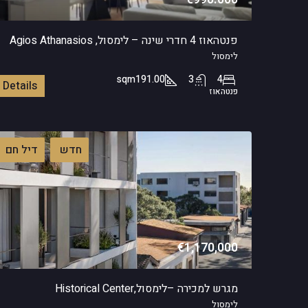
פנטהאוז 4 חדרי שינה – לימסול, Agios Athanasios
לימסול
sqm
191.00
3
4
Details
פנטהאוז
חדש
דיל חם
€1,170,000
מגרש למכירה –לימסול,Historical Center
לימסול