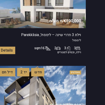
€590,000/+ מע"מ
וילת 3 חדרי שינה – לימסול, Parekklisia
לימסול
sqm
167
2
3
3
Details
וילה, נכסים למגורים
חדש
יד 2
דיל חם
מומלצים