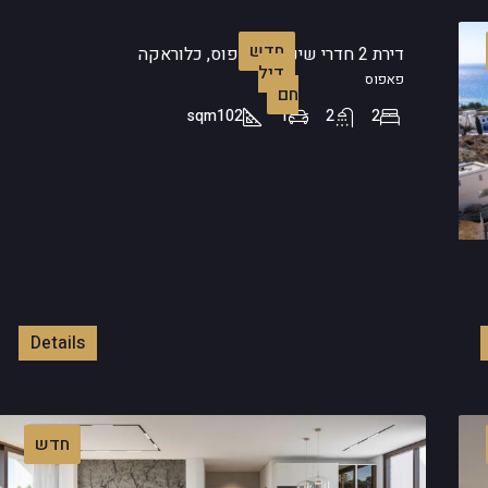
חדש
דירת 2 חדרי שינה – פאפוס, כלוראקה
דיל
פאפוס
חם
sqm
102
1
2
2
Details
חדש