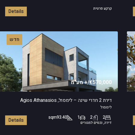
קרקע פרטית
Details
חדש
€570,000/+ מע"מ
דירת 2 חדרי שינה – לימסול, Agios Athanasios
לימסול
sqm
93.40
1
2
2
Details
דירה, נכסים למגורים