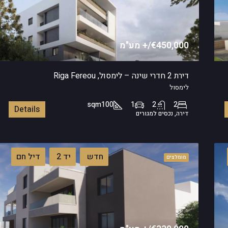
€450,000/+ מע"מ
דירת 2 חדרי שינה – לימסול, Riga Fereou
לימסול
sqm
100
1
2
2
Details
דירה, נכסים למגורים
חדש
יד 2
דיל חם
מומלצים