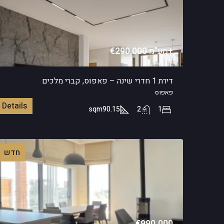
+מע"מ
€290,000
דירת 1 חדרי שינה – פאפוס, קברי מלכים
פאפוס
Details
sqm
90.15
2
1
חדש
€990.000