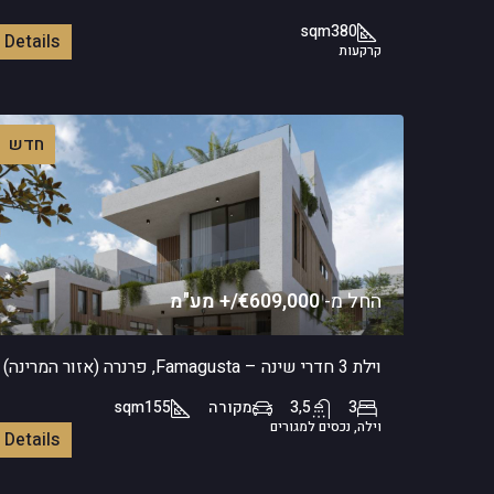
sqm
380
Details
קרקעות
חדש
החל מ-
€609,000/+ מע"מ
וילת 3 חדרי שינה – Famagusta, פרנרה (אזור המרינה)
3
3,5
מקורה
155
sqm
וילה, נכסים למגורים
Details