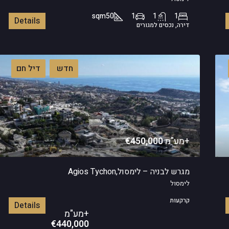
sqm
50
1
1
1
Details
דירה, נכסים למגורים
חדש
דיל חם
+מע"מ
€450,000
מגרש לבניה – לימסול,Agios Tychon
לימסול
קרקעות
Details
+מע"מ
€440,000