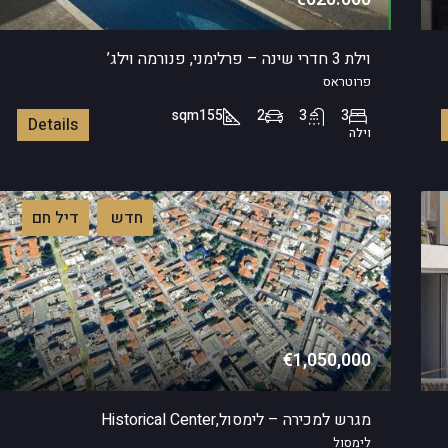
וילת 3 חדרי שינה – פרלימני, פנורמה וילג’
פרוטראס
sqm
155
2
3
3
Details
וילה
חדש
דיל חם
€1,050,000
מגרש למכירה – לימסול,Historical Center
לימסול