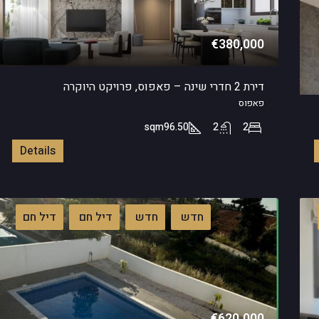
€380,000
דירת 2 חדרי שינה – פאפוס, פרויקט היוקרה
פאפוס
sqm
96.50
2
2
Details
חדש
חדש
דיל חם
דיל חם
€620.000