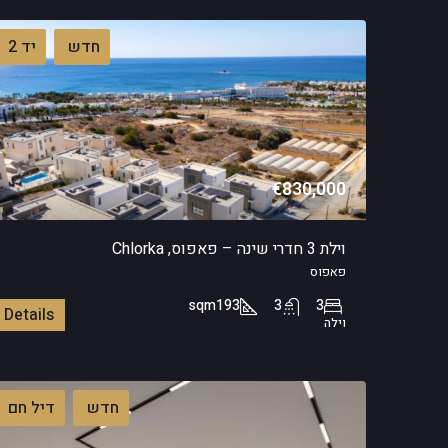
חדש
יד 2
€830,000
וילת 3 חדרי שינה – פאפוס, Chlorka
פאפוס
sqm
193
3
3
Details
וילה
חדש
דיל חם