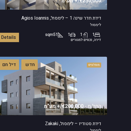
€230,000/+ מע"מ
דירת חדר שינה 1 – לימסול, Agios Ioannis
לימסול
sqm
51
1
1
1
Details
דירה, נכסים למגורים
חדש
דיל חם
מומלצים
החל מ -
€200,000/+ מע"מ
דירת סטודיו – לימסול, Zakaki
לימסול