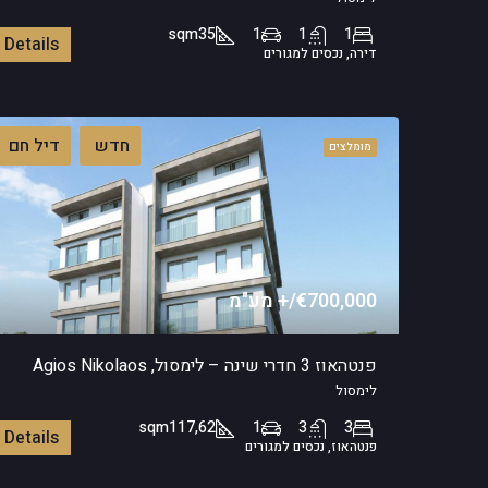
sqm
35
1
1
1
Details
דירה, נכסים למגורים
חדש
דיל חם
מומלצים
€700,000/+ מע"מ
פנטהאוז 3 חדרי שינה – לימסול, Agios Nikolaos
לימסול
sqm
117,62
1
3
3
Details
פנטהאוז, נכסים למגורים