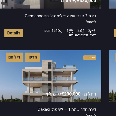
€330,000/+ מע"מ
דירת 2 חדרי שינה – לימסול, Germasogeia
לימסול
sqm
151
1
2
2
Details
דירה, נכסים למגורים
חדש
דיל חם
מומלצים
החל מ -
€230,000/+ מע"מ
דירת חדר שינה 1 – לימסול, Zakaki
לימסול