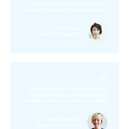
adipiscing elit, sed do eiusmod tempor
incididunt ut labore et dolore magna aliqua.
Kenya Soval
Realtor, Company Inc.
Lorem ipsum dolor sit amet, consectetur
adipiscing elit, sed do eiusmod tempor
incididunt ut labore et dolore magna aliqua.
Kathleen Peterson
Manager, Company Inc.