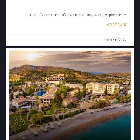
בחירה מצוינת.
פאפוס משך את ההשקעות הזרות הגדולות ביותר בנדל”ן בשנת...
המשך לקרוא
על ידי talin