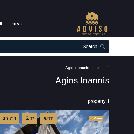
ראשי
I
בית
Agios Ioannis
Agios Ioannis
1 property
חדש
יד 2
דיל חם
מומלצים