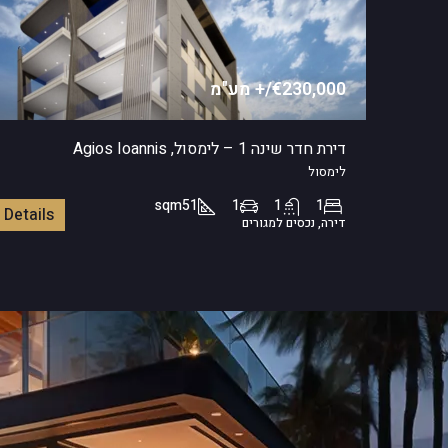
€230,000/+ מע"מ
דירת חדר שינה 1 – לימסול, Agios Ioannis
לימסול
sqm
51
1
1
1
Details
דירה, נכסים למגורים