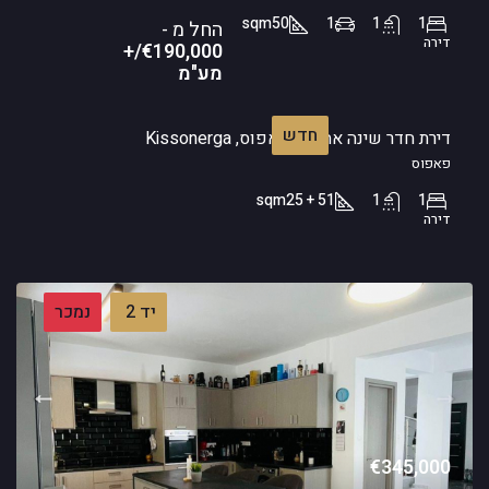
sqm
50
1
1
1
החל מ -
דירה
€190,000/+
מע"מ
חדש
דירת חדר שינה אחד – פאפוס, Kissonerga
פאפוס
sqm
51 + 25
1
1
דירה
יד 2
נמכר
€345,000