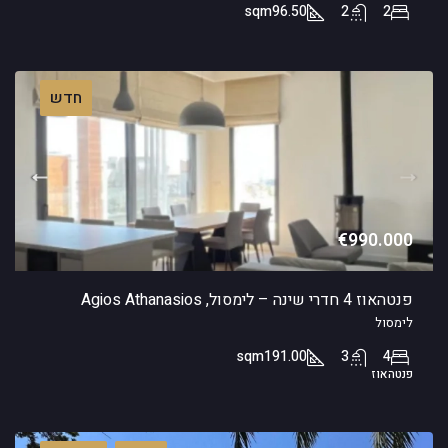
sqm
96.50
2
2
חדש
€990.000
פנטהאוז 4 חדרי שינה – לימסול, Agios Athanasios
לימסול
sqm
191.00
3
4
פנטהאוז