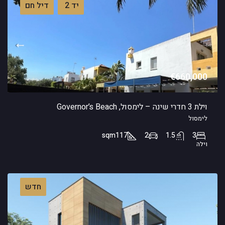
יד 2
דיל חם
€660,000
וילת 3 חדרי שינה – לימסול, Governor’s Beach
לימסול
sqm
117
2
1.5
3
וילה
חדש