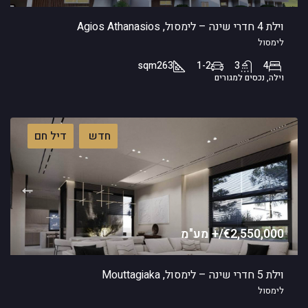
וילת 4 חדרי שינה – לימסול, Agios Athanasios
לימסול
sqm
263
1-2
3
4
וילה, נכסים למגורים
חדש
דיל חם
€2,550,000/+ מע"מ
וילת 5 חדרי שינה – לימסול, Mouttagiaka
לימסול