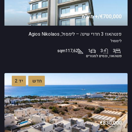
€700,000/+ מע"מ
פנטהאוז 3 חדרי שינה – לימסול, Agios Nikolaos
לימסול
sqm
117,62
1
3
3
פנטהאוז, נכסים למגורים
חדש
יד 2
€830,000