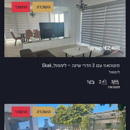
השכרה
הושכר
€2,400/חודשי
פנטהאוז עם 3 חדרי שינה – לימסול, Ekali
לימסול
1
2
3
פנטהאוז
השכרה
הושכר