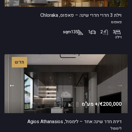
וילת 3 חדרי חדרי שינה – פאפוס, Chloraka
פאפוס
sqm
135
1
2
3
וילה
חדש
€200,000/+ מע"מ
דירת חדר שינה אחד – לימסול, Agios Athanasios
לימסול