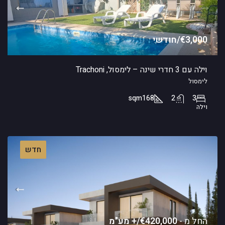
€3,000/חודשי
וילה עם 3 חדרי שינה – לימסול, Trachoni
לימסול
sqm
168
2
3
וילה
חדש
החל מ -
€420,000/+ מע"מ