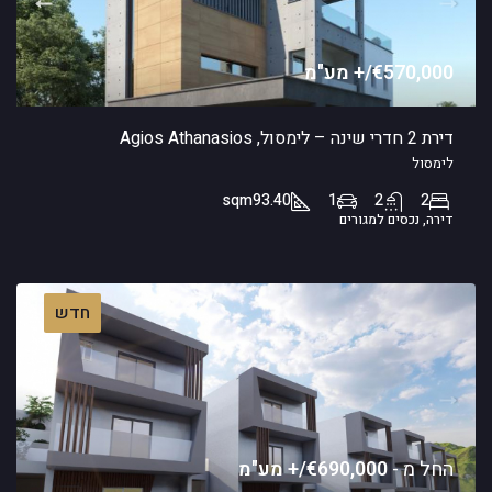
€570,000/+ מע"מ
דירת 2 חדרי שינה – לימסול, Agios Athanasios
לימסול
sqm
93.40
1
2
2
דירה, נכסים למגורים
חדש
החל מ -
€690,000/+ מע"מ