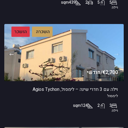
sqm
439
2
5
5
וילה
השכרה
הושכר
€2,700/חודשי
וילה עם 3 חדרי שינה – לימסול, Agios Tychon
לימסול
sqm
124
2
3
וילה