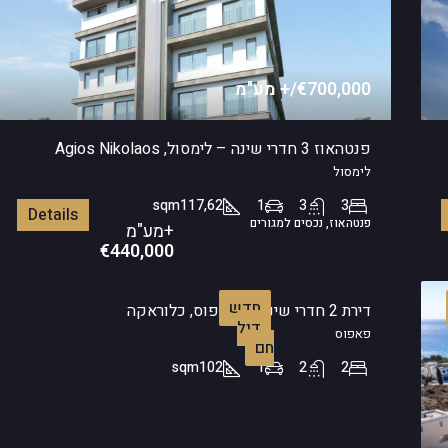
€700,000/+ מע"מ
פנטהאוז 3 חדרי שינה – לימסול, Agios Nikolaos
לימסול
sqm
117,62
1
3
3
Details
פנטהאוז, נכסים למגורים
+מע"מ
€440,000
חדש
דירת 2 חדרי שינה – פאפוס, כלוראקה
דיל
פאפוס
חם
sqm
102
1
2
2