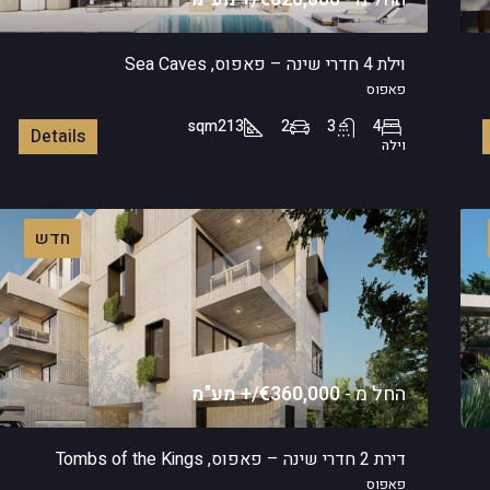
וילת 4 חדרי שינה – פאפוס, Sea Caves
פאפוס
sqm
213
2
3
4
Details
וילה
חדש
החל מ -
€360,000/+ מע"מ
דירת 2 חדרי שינה – פאפוס, Tombs of the Kings
פאפוס