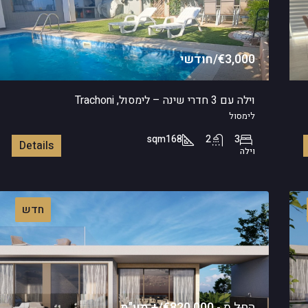
€3,000/חודשי
וילה עם 3 חדרי שינה – לימסול, Trachoni
לימסול
sqm
168
2
3
Details
וילה
חדש
החל מ -
€820,000/+ מע"מ