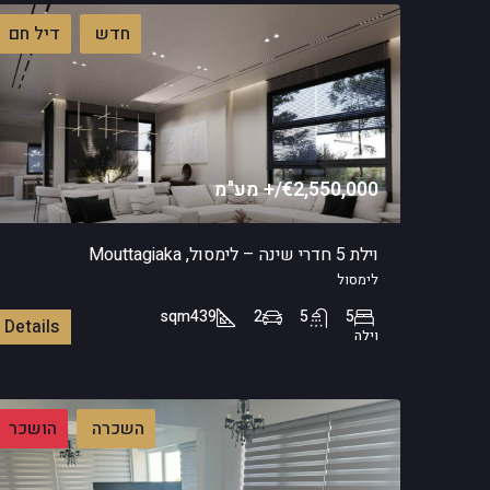
חדש
דיל חם
€2,550,000/+ מע"מ
וילת 5 חדרי שינה – לימסול, Mouttagiaka
לימסול
sqm
439
2
5
5
Details
וילה
השכרה
הושכר