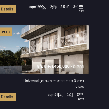
sqm
199
2
2.5
3+1
Details
וילה
חדש
החל מ -
€450,000/+ מע"מ
דירת 3 חדרי שינה – פאפוס, Universal
פאפוס
sqm
95
2
3
Details
דירה