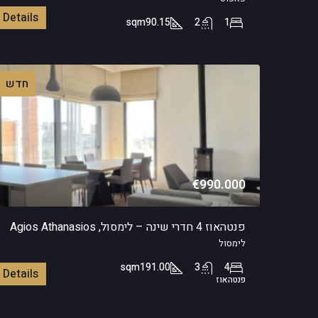
Details
sqm
90.15
2
1
חדש
€990.000
פנטהאוז 4 חדרי שינה – לימסול, Agios Athanasios
לימסול
sqm
191.00
3
4
Details
פנטהאוז