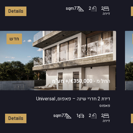
sqm
77
2
2
Details
דירה
חדש
החל מ -
€350,000/+ מע"מ
דירת 2 חדרי שינה – פאפוס, Universal
פאפוס
sqm
77
1
2
2
Details
דירה