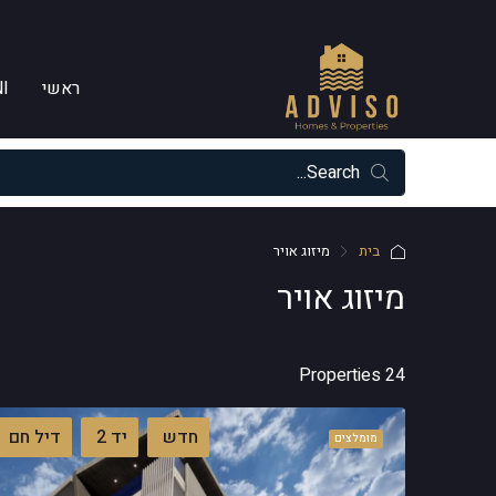
ראשי
I
בית
מיזוג אויר
מיזוג אויר
24 Properties
חדש
יד 2
דיל חם
מומלצים