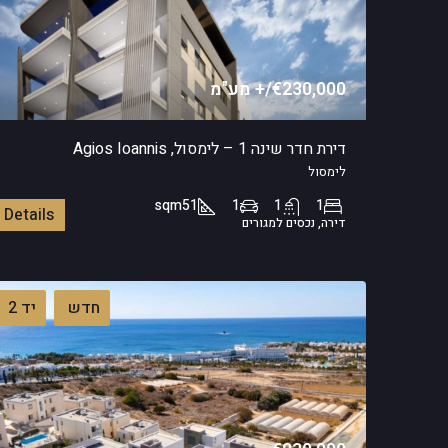
€230,000/+ מע"מ
דירת חדר שינה 1 – לימסול, Agios Ioannis
לימסול
sqm
51
1
1
1
Details
דירה, נכסים למגורים
חדש
יד 2