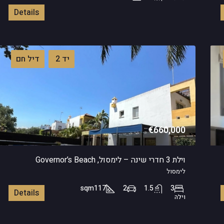
Details
יד 2
דיל חם
€660,000
וילת 3 חדרי שינה – לימסול, Governor’s Beach
לימסול
sqm
117
2
1.5
3
Details
וילה