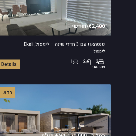
€2,400/חודשי
פנטהאוז עם 3 חדרי שינה – לימסול, Ekali
לימסול
1
2
3
Details
פנטהאוז
חדש
החל מ -
€1,170,000/+ מע"מ