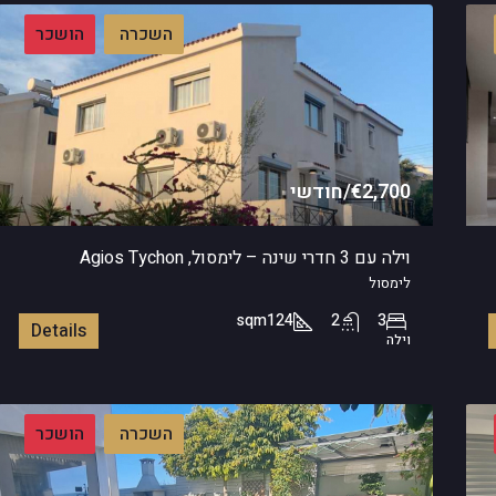
השכרה
הושכר
€2,700/חודשי
וילה עם 3 חדרי שינה – לימסול, Agios Tychon
לימסול
sqm
124
2
3
Details
וילה
השכרה
הושכר