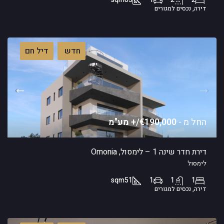
דירה, נכסים למגורים
חדש
דיל חם
החל מ -
€190,000/+ מע"מ
דירת חדר שינה 1 – לימסול, Omonia
לימסול
sqm
51
1
1
1
דירה, נכסים למגורים