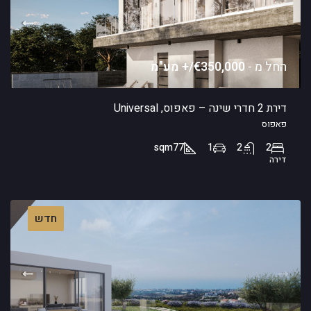
החל מ -
€350,000/+ מע"מ
דירת 2 חדרי שינה – פאפוס, Universal
פאפוס
sqm
77
1
2
2
דירה
חדש