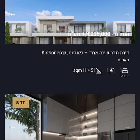
החל מ -
€235,000/+ מע"מ
דירת חדר שינה אחד – פאפוס, Kissonerga
פאפוס
sqm
51 + 11
1
1
דירה
חדש