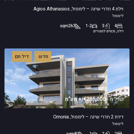
וילת 4 חדרי שינה – לימסול, Agios Athanasios
לימסול
sqm
263
1-2
3
4
וילה, נכסים למגורים
חדש
דיל חם
החל מ -
€285,000/+ מע"מ
דירת 2 חדרי שינה – לימסול, Omonia
לימסול
sqm
83
1
2
2