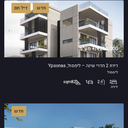
חדש
דיל חם
€260,000/+ מע"מ
דירת 2 חדרי שינה – לימסול, Ypsonas
לימסול
sqm
82
1
2
2
דירה
חדש