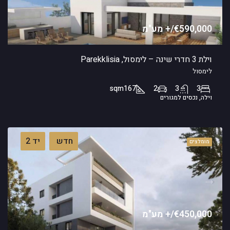
€590,000/+ מע"מ
וילת 3 חדרי שינה – לימסול, Parekklisia
לימסול
sqm
167
2
3
3
וילה, נכסים למגורים
חדש
יד 2
מומלצים
€450,000/+ מע"מ