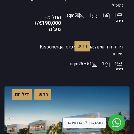
לימסול
sqm
50
1
1
1
החל מ -
דירה
€190,000/+
מע"מ
חדש
דירת חדר שינה אחד – פאפוס, Kissonerga
פאפוס
sqm
51 + 25
1
1
דירה
חדש
דיל חם
רוצים עזרה?
דברו איתנו