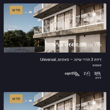
חדש
החל מ -
€450,000/+ מע"מ
דירת 3 חדרי שינה – פאפוס, Universal
פאפוס
sqm
95
2
3
דירה
חדש