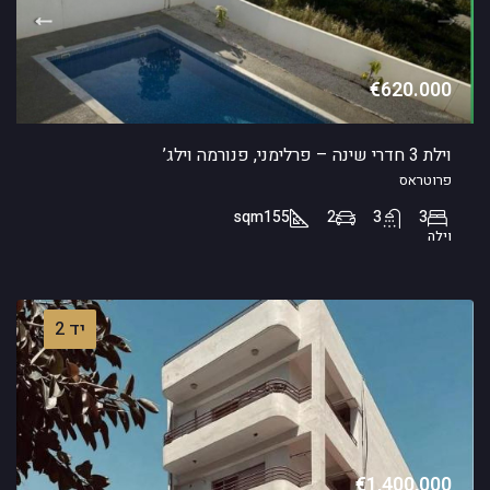
€620.000
וילת 3 חדרי שינה – פרלימני, פנורמה וילג’
פרוטראס
sqm
155
2
3
3
וילה
יד 2
€1,400,000