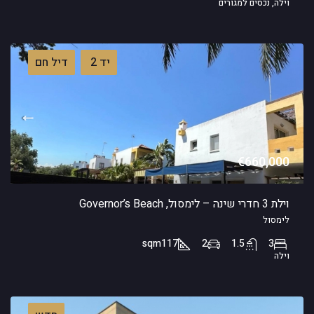
וילה, נכסים למגורים
יד 2
דיל חם
€660,000
וילת 3 חדרי שינה – לימסול, Governor’s Beach
לימסול
sqm
117
2
1.5
3
וילה