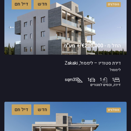
חדש
דיל חם
מומלצים
החל מ -
€200,000/+ מע"מ
דירת סטודיו – לימסול, Zakaki
לימסול
sqm
35
1
1
1
דירה, נכסים למגורים
חדש
דיל חם
מומלצים