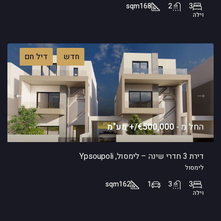
sqm
168
2
3
וילה
חדש
דיל חם
החל מ -
€500,000/+ מע"מ
דירת 3 חדרי שינה – לימסול, Ypsoupoli
לימסול
sqm
162
1
3
3
וילה