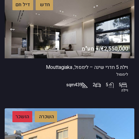
חדש
דיל חם
€2,550,000/+ מע"מ
וילת 5 חדרי שינה – לימסול, Mouttagiaka
לימסול
sqm
439
2
5
5
וילה
השכרה
הושכר