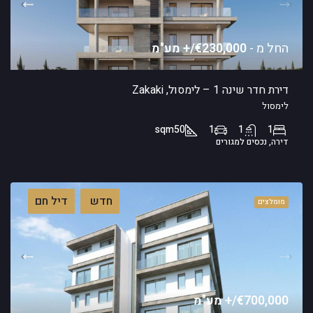
החל מ -
€230,000/+ מע"מ
דירת חדר שינה 1 – לימסול, Zakaki
לימסול
sqm
50
1
1
1
דירה, נכסים למגורים
חדש
דיל חם
מומלצים
€700,000/+ מע"מ