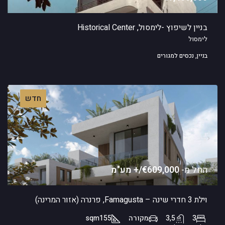
בניין לשיפוץ -לימסול, Historical Center
לימסול
בניין, נכסים למגורים
חדש
החל מ-
€609,000/+ מע"מ
וילת 3 חדרי שינה – Famagusta, פרנרה (אזור המרינה)
3
3,5
מקורה
155
sqm