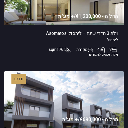
החל מ -
€1,200,000/+ מע"מ
וילת 3 חדרי שינה – לימסול, Asomatos
לימסול
3
4
מקורה
176.5
sqm
וילה, נכסים למגורים
חדש
החל מ -
€690,000/+ מע"מ