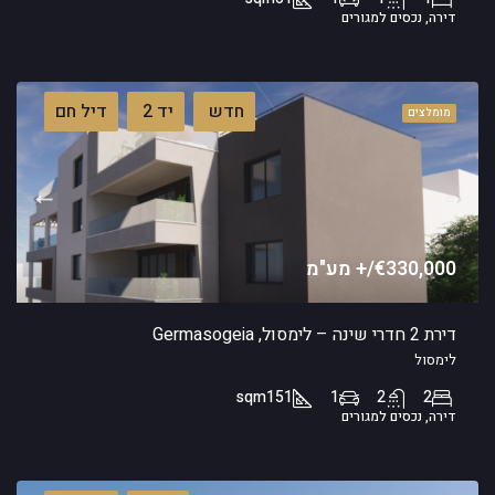
דירה, נכסים למגורים
חדש
יד 2
דיל חם
מומלצים
€330,000/+ מע"מ
דירת 2 חדרי שינה – לימסול, Germasogeia
לימסול
sqm
151
1
2
2
דירה, נכסים למגורים