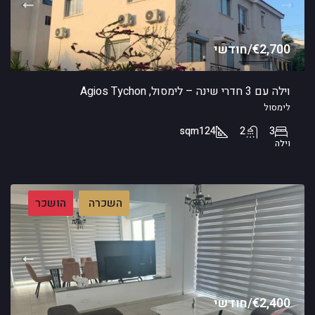
€2,700/חודשי
וילה עם 3 חדרי שינה – לימסול, Agios Tychon
לימסול
sqm
124
2
3
וילה
השכרה
הושכר
€2,400/חודשי