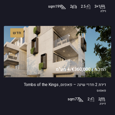
sqm
199
2
2.5
3+1
וילה
חדש
החל מ -
€360,000/+ מע"מ
דירת 2 חדרי שינה – פאפוס, Tombs of the Kings
פאפוס
sqm
77
2
2
דירה