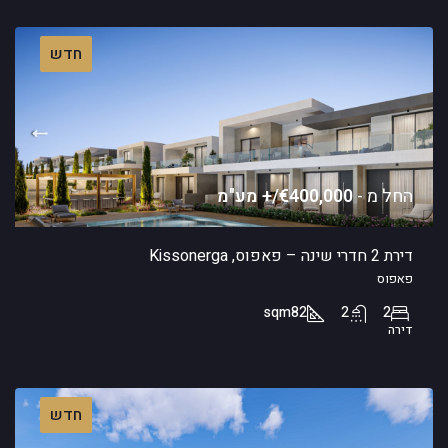
חדש
החל מ -
€400,000/+ מע"מ
דירת 2 חדרי שינה – פאפוס, Kissonerga
פאפוס
sqm
82
2
2
דירה
חדש