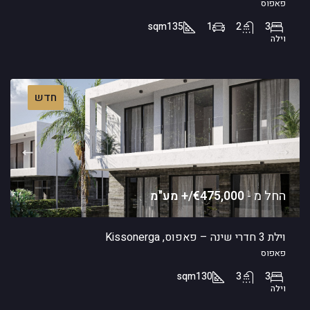
פאפוס
sqm
135
1
2
3
וילה
חדש
החל מ -
€475,000/+ מע"מ
וילת 3 חדרי שינה – פאפוס, Kissonerga
פאפוס
sqm
130
3
3
וילה