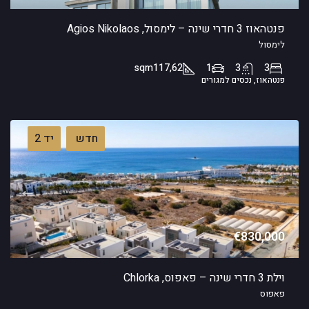
פנטהאוז 3 חדרי שינה – לימסול, Agios Nikolaos
לימסול
sqm
117,62
1
3
3
פנטהאוז, נכסים למגורים
חדש
יד 2
€830,000
וילת 3 חדרי שינה – פאפוס, Chlorka
פאפוס