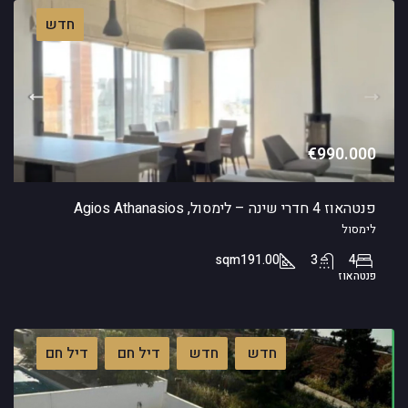
חדש
€990.000
פנטהאוז 4 חדרי שינה – לימסול, Agios Athanasios
לימסול
sqm
191.00
3
4
פנטהאוז
חדש
חדש
דיל חם
דיל חם