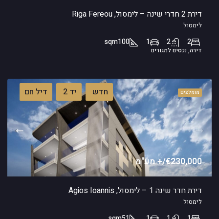
דירת 2 חדרי שינה – לימסול, Riga Fereou
לימסול
sqm
100
1
2
2
דירה, נכסים למגורים
חדש
יד 2
דיל חם
מומלצים
€230,000/+ מע"מ
דירת חדר שינה 1 – לימסול, Agios Ioannis
לימסול
sqm
51
1
1
1