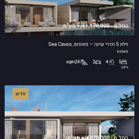
החל מ -
€1,170,000/+ מע"מ
וילת 5 חדרי שינה – פאפוס, Sea Caves
פאפוס
sqm
247
2
4
5
וילה
חדש
החל מ -
€820,000/+ מע"מ