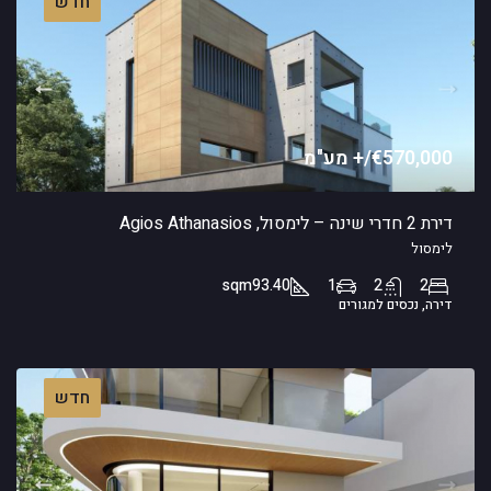
חדש
€570,000/+ מע"מ
דירת 2 חדרי שינה – לימסול, Agios Athanasios
לימסול
sqm
93.40
1
2
2
דירה, נכסים למגורים
חדש