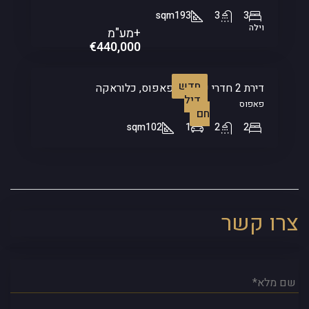
sqm
193
3
3
וילה
+מע"מ
€440,000
חדש
דירת 2 חדרי שינה – פאפוס, כלוראקה
דיל
פאפוס
חם
sqm
102
1
2
2
צרו קשר