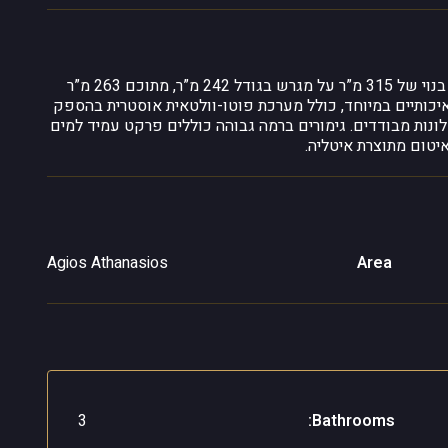
בית פרטי הכולל 4+1 חדרי שינה ו-3 חדרי רחצה, עם שטח בנוי של 315 מ”ר על מגרש בגודל 242 מ”ר, מתוכם 263 מ”ר
ת נבנה עם חומרים איכותיים במיוחד, כולל מערכת פוטו-וולטאית אוסטרית בהספק
מ, בלוקים מבודדים וחלונות מבודדים. גימורים ברמה גבוהה כוללים פרקט עמיד למים
איטום מתוצרת איטליה.
Agios Athanasios
Area
3
Bathrooms: