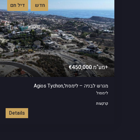
חדש
דיל חם
+מע"מ
€450,000
מגרש לבניה – לימסול,Agios Tychon
לימסול
קרקעות
Details