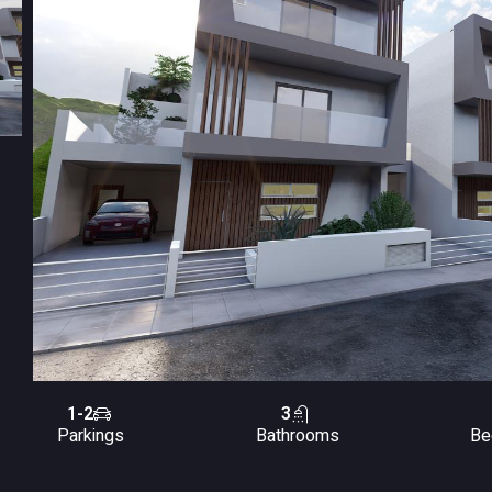
1-2
3
Parkings
Bathrooms
Be