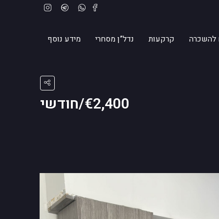
 להשכרה
קרקעות
נדל”ן מסחרי
מידע נוסף
€2,400/חודשי