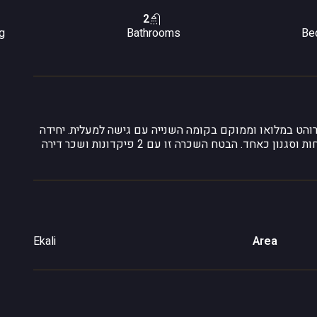
2
g
Bathrooms
Be
חדרי שינה ו-2 חדרי שירותים, מרוהט במלואו וממוקם בקומה השנייה עם גישה למעלית. יחידה
מפוארת זו כוללת מרפסת, מחסן וג’קוזי מרגיע, המציעה נוחות וסגנון כאחד. הבטח השכרה זו עם 2 פיקדונות ושכר דירה
Ekali
Area